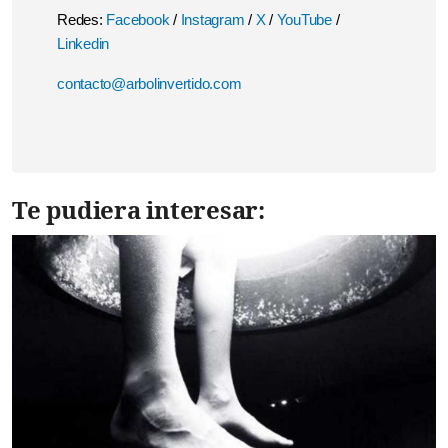
Redes:
Facebook
/
Instagram
/
X
/
YouTube
/
Linkedin
contacto@arbolinvertido.com
Te pudiera interesar: