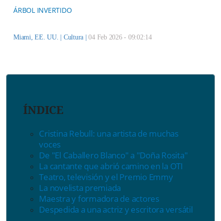
ÁRBOL INVERTIDO
Miami, EE. UU. |
Cultura
|
04 Feb 2026 - 09:02:14
ÍNDICE
Cristina Rebull: una artista de muchas
voces
De "El Caballero Blanco" a "Doña Rosita"
La cantante que abrió camino en la OTI
Teatro, televisión y el Premio Emmy
La novelista premiada
Maestra y formadora de actores
Despedida a una actriz y escritora versátil