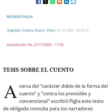
Opens in a new window
Opens in a new window
Opens in a new window
Opens in a new window
RICARDO PIGLIA
Argentina |
Cultura
,
Ensayo
,
Útiles
|
21 Oct 2025 - 05:10:21
Actualizado:
Vie, 21/11/2025 - 17:56
TESIS SOBRE EL CUENTO
A
cerca del "carácter doble de la forma del
cuento" y "contra los previsible y
convencional" escribió Piglia este texto
de obligada consulta para los narradores