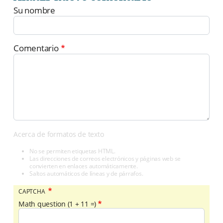
Su nombre
Comentario
Acerca de formatos de texto
No se permiten etiquetas HTML.
Las direcciones de correos electrónicos y páginas web se
convierten en enlaces automáticamente.
Saltos automáticos de líneas y de párrafos.
CAPTCHA
Math question (1 + 11 =)