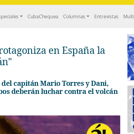
gation
speciales
CubaChequea
Columnas
Entrevistas
Mult
rotagoniza en España la
án"
os deberán luchar contra el volcán