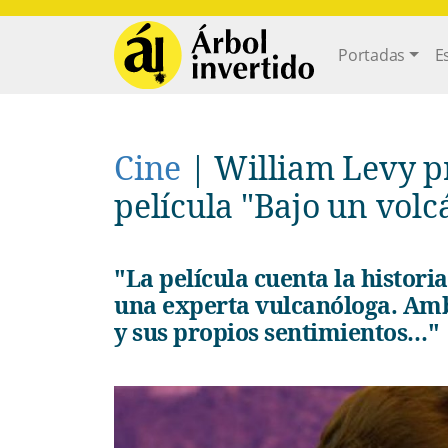
Pasar al contenido principal
Main navi
Portadas
E
Cine
|
William Levy p
película "Bajo un volc
"La película cuenta la historia del capitán Mario Torres y Dani,
una experta vulcanóloga. Amb
y sus propios sentimientos…"