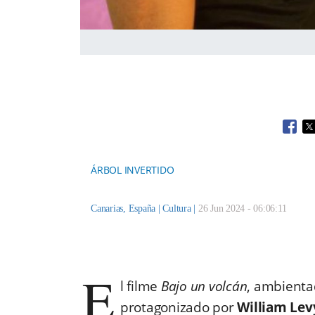
Open
O
ÁRBOL INVERTIDO
Canarias, España |
Cultura
|
26 Jun 2024 - 06:06:11
E
l filme
Bajo un volcán
, ambienta
protagonizado por
William Lev