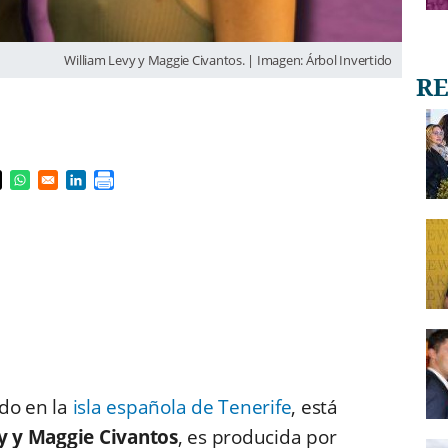
William Levy y Maggie Civantos. | Imagen: Árbol Invertido
s in a new window
pens in a new window
Opens in a new window
Opens in a new window
do en la
isla española de Tenerife
, está
y y Maggie Civantos
, es producida por