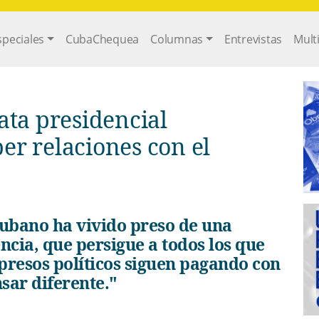
gation
speciales
CubaChequea
Columnas
Entrevistas
Mult
ta presidencial
r relaciones con el
encia, que persigue a todos los que
 presos políticos siguen pagando con
sar diferente."