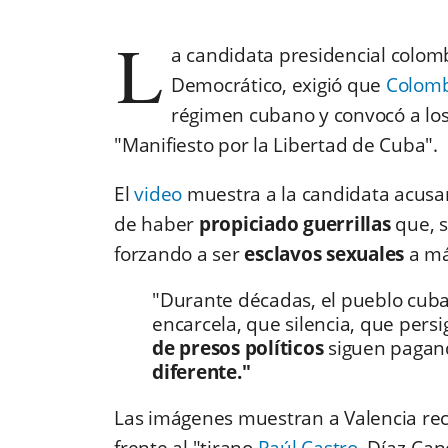
L
a candidata presidencial colom
Democrático, exigió que
Colomb
régimen cubano y convocó a los
"Manifiesto por la Libertad de Cuba".
El
video
muestra a la candidata acusa
de haber
propiciado guerrillas
que, s
forzando a ser
esclavos sexuales
a m
"Durante décadas, el pueblo cub
encarcela, que silencia, que pers
de presos políticos
siguen pagand
diferente."
Las imágenes muestran a Valencia r