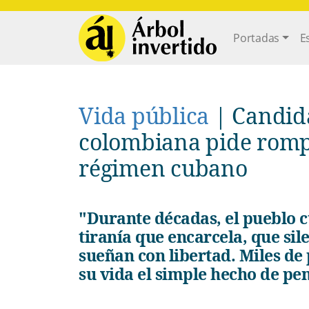
Pasar al contenido principal
Main navi
Portadas
E
Vida pública
|
Candida
colombiana pide rompe
régimen cubano
"Durante décadas, el pueblo cubano ha vivido preso de una
tiranía que encarcela, que sil
sueñan con libertad. Miles de
su vida el simple hecho de pen