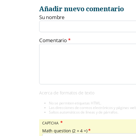
Añadir nuevo comentario
Su nombre
Comentario
Acerca de formatos de texto
No se permiten etiquetas HTML.
Las direcciones de correos electrónicos y páginas we
Saltos automáticos de líneas y de párrafos.
CAPTCHA
Math question (2 + 4 =)