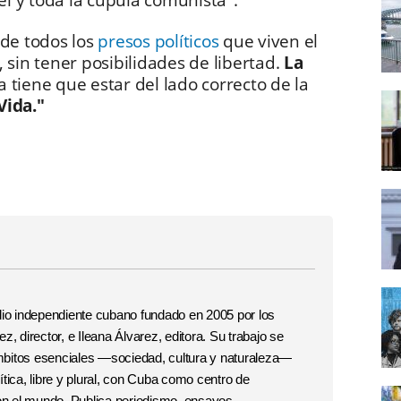
el y toda la cúpula comunista":
 de todos los
presos políticos
que viven el
 sin tener posibilidades de libertad.
La
 tiene que estar del lado correcto de la
Vida."
o independiente cubano fundado en 2005 por los
, director, e Ileana Álvarez, editora. Su trabajo se
 ámbitos esenciales —sociedad, cultura y naturaleza—
tica, libre y plural, con Cuba como centro de
con el mundo. Publica periodismo, ensayos,