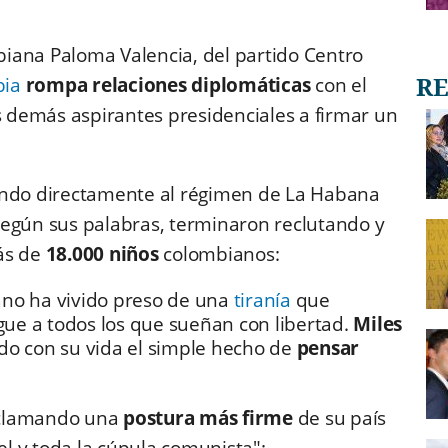
biana Paloma Valencia, del partido Centro
ia
rompa relaciones diplomáticas
con el
 demás aspirantes presidenciales a firmar un
ndo directamente al régimen de La Habana
egún sus palabras, terminaron reclutando y
ás de
18.000 niños
colombianos:
ano ha vivido preso de una
tiranía
que
igue a todos los que sueñan con libertad.
Miles
o con su vida el simple hecho de
pensar
eclamando una
postura más firme
de su país