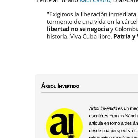
frente al "tirano
Raúl Castro
, Díaz-Can
"Exigimos la liberación inmediata
tormento de una vida en la cárcel,
libertad no se negocia
y Colombia
historia. Viva Cuba libre.
Patria y 
Árbol Invertido
Árbol Invertido
es un medi
escritores Francis Sánchez
articula en torno a tres
desde una perspectiva crí
referencia y en diálogo 