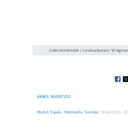
CUBA IMAGINADA | Carolina Barrero: "El régimen 
Open
O
ÁRBOL INVERTIDO
Madrid, España |
Multimedia
,
Sociedad
|
30 Jun 2026 - 02