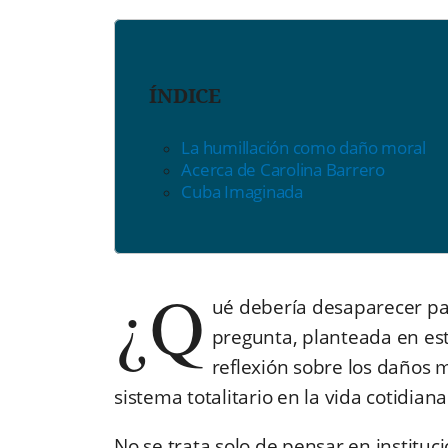
ÍNDICE
La humillación como daño moral
Acerca de Carolina Barrero
Cuba Imaginada
¿Q
ué debería desaparecer par
pregunta, planteada en es
reflexión sobre los daños m
sistema totalitario en la vida cotidiana
No se trata solo de pensar en instituc