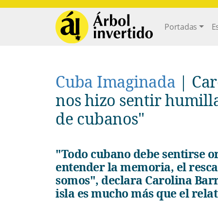
Pasar al contenido principal
Main navi
Portadas
E
Cuba Imaginada
|
Car
nos hizo sentir humill
de cubanos"
"Todo cubano debe sentirse orgulloso de sus raíces. Debe
entender la memoria, el resc
somos", declara Carolina Barre
isla es mucho más que el relat