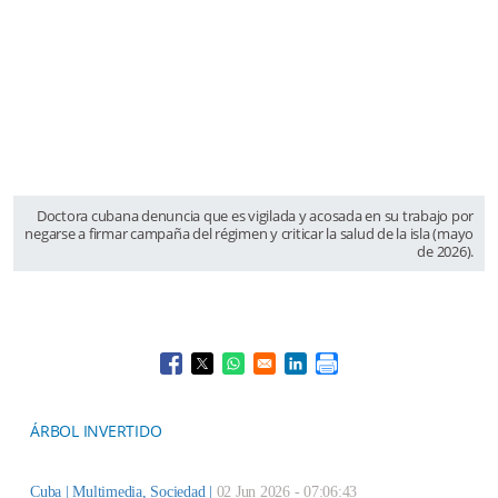
Doctora cubana denuncia que es vigilada y acosada en su trabajo por
negarse a firmar campaña del régimen y criticar la salud de la isla (mayo
de 2026).
Opens in a new window
Opens in a new window
Opens in a new window
Opens in a new window
ÁRBOL INVERTIDO
Cuba |
Multimedia
,
Sociedad
|
02 Jun 2026 - 07:06:43