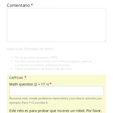
Comentario
Acerca de formatos de texto
No se permiten etiquetas HTML.
Las direcciones de correos electrónicos y páginas web se
convierten en enlaces automáticamente.
Saltos automáticos de líneas y de párrafos.
CAPTCHA
Math question (2 + 17 =)
Resuelva este simple problema matemático y escriba la solución; por
ejemplo: Para 1+3, escriba 4.
Este reto es para probar que no eres un robot. Por favor,