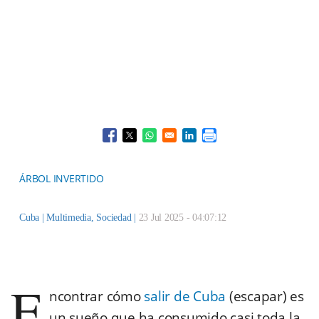
Opens in a new window
Opens in a new window
Opens in a new window
Opens in a new window
ÁRBOL INVERTIDO
Cuba |
Multimedia
,
Sociedad
|
23 Jul 2025 - 04:07:12
E
ncontrar cómo
salir de Cuba
(escapar) es
un sueño que ha consumido casi toda la