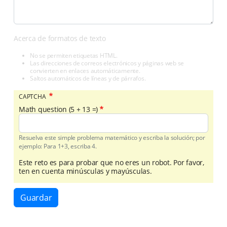
Acerca de formatos de texto
No se permiten etiquetas HTML.
Las direcciones de correos electrónicos y páginas web se
convierten en enlaces automáticamente.
Saltos automáticos de líneas y de párrafos.
CAPTCHA
Math question (5 + 13 =)
Resuelva este simple problema matemático y escriba la solución; por
ejemplo: Para 1+3, escriba 4.
Este reto es para probar que no eres un robot. Por favor,
ten en cuenta minúsculas y mayúsculas.
Guardar