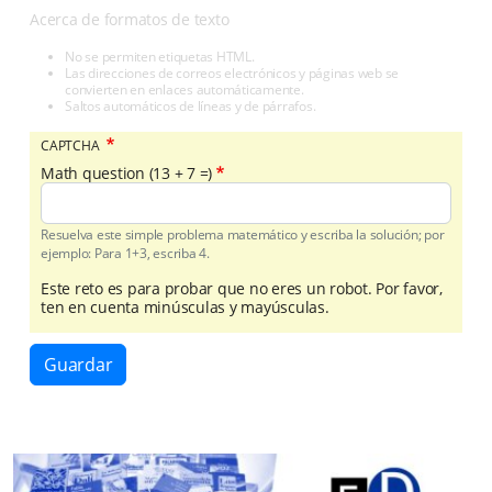
Acerca de formatos de texto
No se permiten etiquetas HTML.
Las direcciones de correos electrónicos y páginas web se
convierten en enlaces automáticamente.
Saltos automáticos de líneas y de párrafos.
CAPTCHA
Math question (13 + 7 =)
Resuelva este simple problema matemático y escriba la solución; por
ejemplo: Para 1+3, escriba 4.
Este reto es para probar que no eres un robot. Por favor,
ten en cuenta minúsculas y mayúsculas.
Guardar