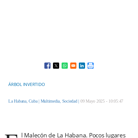
Opens in a new window
Opens in a new window
Opens in a new window
Opens in a new window
ÁRBOL INVERTIDO
La Habana, Cuba |
Multimedia
,
Sociedad
|
09 Mayo 2025 - 10:05:47
l Malecón de La Habana. Pocos lugares