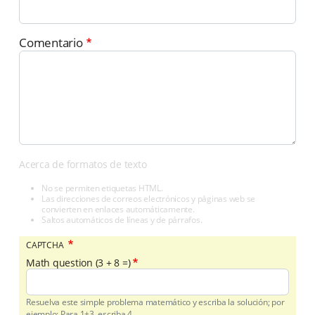
Comentario
Acerca de formatos de texto
No se permiten etiquetas HTML.
Las direcciones de correos electrónicos y páginas web se
convierten en enlaces automáticamente.
Saltos automáticos de líneas y de párrafos.
CAPTCHA
Math question (3 + 8 =)
Resuelva este simple problema matemático y escriba la solución; por
ejemplo: Para 1+3, escriba 4.