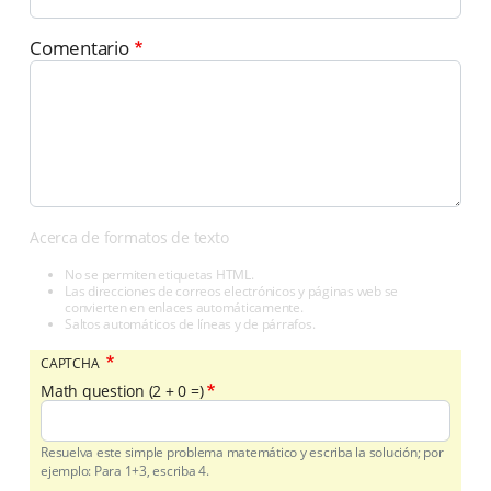
Comentario
Acerca de formatos de texto
No se permiten etiquetas HTML.
Las direcciones de correos electrónicos y páginas web se
convierten en enlaces automáticamente.
Saltos automáticos de líneas y de párrafos.
CAPTCHA
Math question (2 + 0 =)
Resuelva este simple problema matemático y escriba la solución; por
ejemplo: Para 1+3, escriba 4.