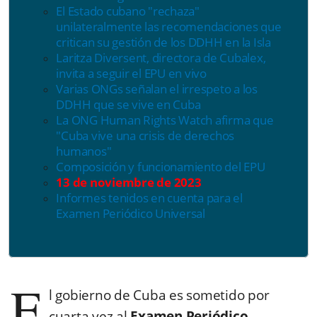
El Estado cubano "rechaza"
unilateralmente las recomendaciones que
critican su gestión de los DDHH en la Isla
Laritza Diversent, directora de Cubalex,
invita a seguir el EPU en vivo
Varias ONGs señalan el irrespeto a los
DDHH que se vive en Cuba
La ONG
Human Rights Watch afirma que
"Cuba vive una crisis de derechos
humanos"
Composición y funcionamiento del EPU
13 de noviembre de 2023
Informes tenidos en cuenta para el
Examen Periódico Universal
E
l gobierno de Cuba es sometido por
cuarta vez al
Examen Periódico