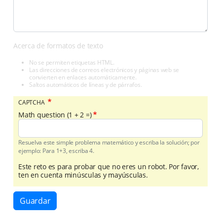
Acerca de formatos de texto
No se permiten etiquetas HTML.
Las direcciones de correos electrónicos y páginas web se
convierten en enlaces automáticamente.
Saltos automáticos de líneas y de párrafos.
CAPTCHA
Math question (1 + 2 =)
Resuelva este simple problema matemático y escriba la solución; por
ejemplo: Para 1+3, escriba 4.
Este reto es para probar que no eres un robot. Por favor,
ten en cuenta minúsculas y mayúsculas.
Guardar