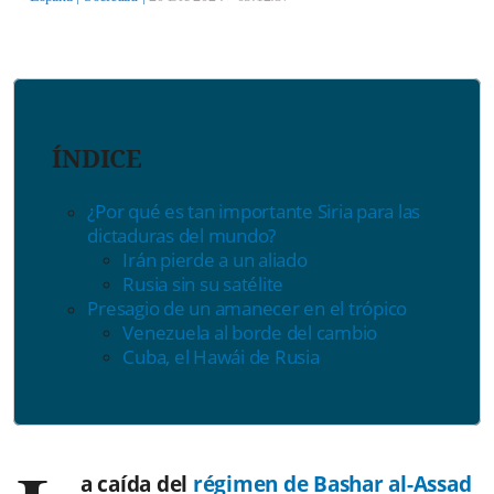
ÍNDICE
¿Por qué es tan importante Siria para las
dictaduras del mundo?
Irán pierde a un aliado
Rusia sin su satélite
Presagio de un amanecer en el trópico
Venezuela al borde del cambio
Cuba, el Hawái de Rusia
a caída del
régimen de Bashar al-Assad