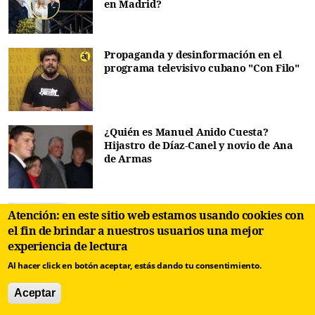
en Madrid?
Propaganda y desinformación en el
programa televisivo cubano "Con Filo"
¿Quién es Manuel Anido Cuesta?
Hijastro de Díaz-Canel y novio de Ana
de Armas
Jorge Luis Arzola: "La libertad de
Atención: en este sitio web estamos usando cookies con
expresión es la razón de ser de Árbol
el fin de brindar a nuestros usuarios una mejor
Invertido"
experiencia de lectura
Al hacer click en botón aceptar, estás dando tu consentimiento.
Daniel Díaz Mantilla: "Árbol Invertido
Aceptar
trabaja para hacer realidad la Cuba
que soñamos"