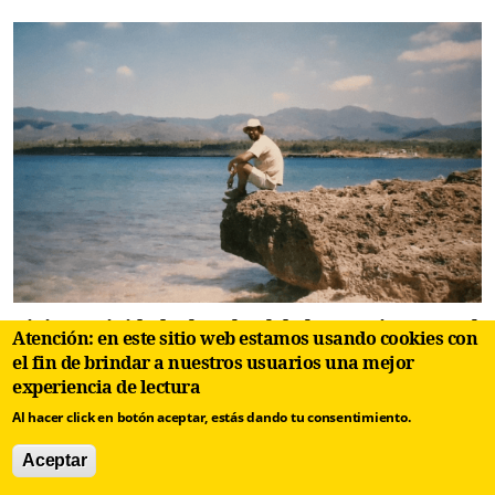
Viaje a Trinidad. El umbral de las mariposas y el
Atención: en este sitio web estamos usando cookies con
cobrador de epifanías
el fin de brindar a nuestros usuarios una mejor
experiencia de lectura
Al hacer click en botón aceptar, estás dando tu consentimiento.
Añadir nuevo comentario
Aceptar
Su nombre