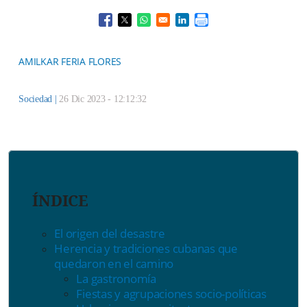
Opens in a new window
Opens in a new window
Opens in a new window
Opens in a new window
AMILKAR FERIA FLORES
Sociedad
|
26 Dic 2023 - 12:12:32
ÍNDICE
El origen del desastre
Herencia y tradiciones cubanas que
quedaron en el camino
La gastronomía
Fiestas y agrupaciones socio-políticas