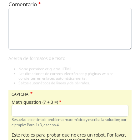
Comentario
Acerca de formatos de texto
No se permiten etiquetas HTML.
Las direcciones de correos electrónicos y páginas web se
convierten en enlaces automáticamente.
Saltos automáticos de líneas y de párrafos.
CAPTCHA
Math question (7 + 3 =)
Resuelva este simple problema matemático y escriba la solución; por
ejemplo: Para 1+3, escriba 4.
Este reto es para probar que no eres un robot. Por favor,