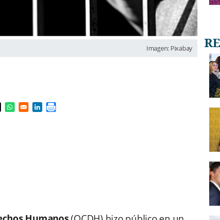
Imagen: Pixabay
s in a new window
pens in a new window
Opens in a new window
Opens in a new window
rechos Humanos
(OCDH) hizo público en un