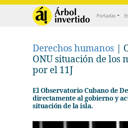
Pasar al contenido principal
Main navi
Portadas
E
Derechos humanos
|
ONU situación de los 
por el 11J
El Observatorio Cubano de Derechos Humanos responsabiliza
directamente al gobierno y acu
situación de la isla.