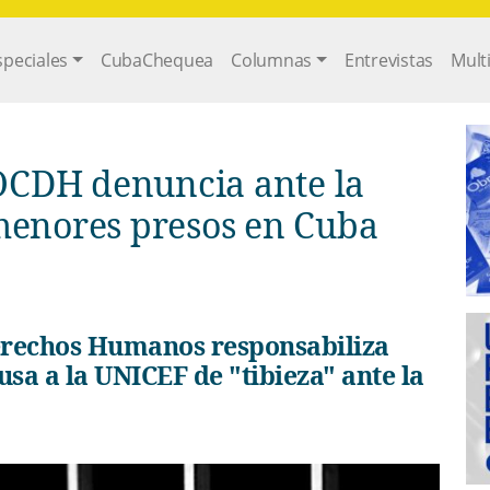
gation
speciales
CubaChequea
Columnas
Entrevistas
Mult
OCDH denuncia ante la
menores presos en Cuba
sa a la UNICEF de "tibieza" ante la