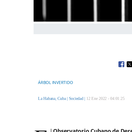
Open
O
ÁRBOL INVERTIDO
La Habana, Cuba |
Sociedad
|
12 Ene 2022 - 04:01:25
l
Observatorio Cubano de De