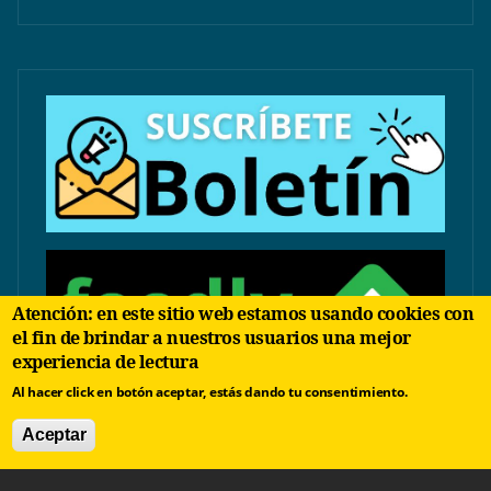
Atención: en este sitio web estamos usando cookies con
el fin de brindar a nuestros usuarios una mejor
experiencia de lectura
Al hacer click en botón aceptar, estás dando tu consentimiento.
Aceptar