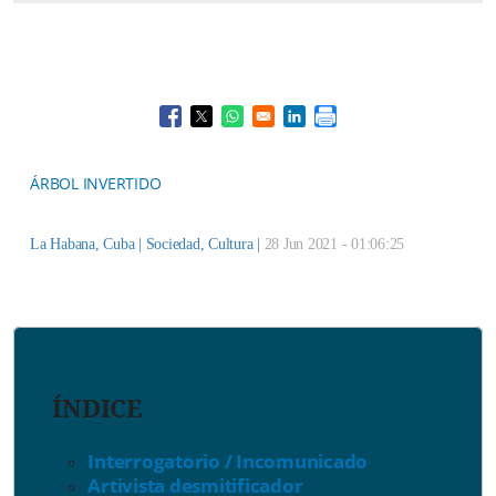
Opens in a new window
Opens in a new window
Opens in a new window
Opens in a new window
ÁRBOL INVERTIDO
La Habana, Cuba |
Sociedad
,
Cultura
|
28 Jun 2021 - 01:06:25
ÍNDICE
Interrogatorio / Incomunicado
Artivista desmitificador