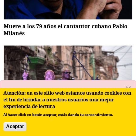
Muere a los 79 años el cantautor cubano Pablo
Milanés
Atención: en este sitio web estamos usando cookies con
el fin de brindar a nuestros usuarios una mejor
Mensaje de error
Mensaje de error
experiencia de lectura
Could not retrieve the oEmbed resource.
Could not retrieve the oEmbed resource.
Al hacer click en botón aceptar, estás dando tu consentimiento.
Aceptar
“Admiración y respeto”: el mundo despide a