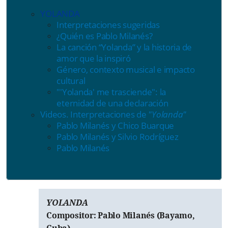
YOLANDA
Interpretaciones sugeridas
¿Quién es Pablo Milanés?
La canción “Yolanda” y la historia de
amor que la inspiró
Género, contexto musical e impacto
cultural
"
'
Yolanda
'
me trasciende": la
eternidad de una declaración
Videos. Interpretaciones de
"Yolanda"
Pablo Milanés y Chico Buarque
Pablo Milanés y Silvio Rodríguez
Pablo Milanés
YOLANDA
Compositor: Pablo Milanés (Bayamo,
Cuba).