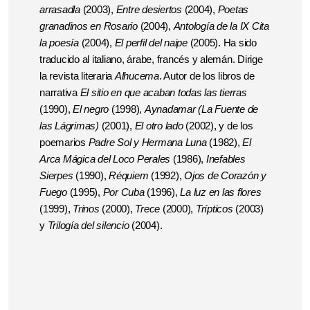
arrasadla
(2003),
Entre desiertos
(2004),
Poetas
granadinos en Rosario
(2004),
Antología de la IX Cita
la poesía
(2004),
El perfil del naipe
(2005). Ha sido
traducido al italiano, árabe, francés y alemán. Dirige
la revista literaria
Alhucema
. Autor de los libros de
narrativa
El sitio en que acaban todas las tierras
(1990),
El negro
(1998),
Aynadamar (La Fuente de
las Lágrimas)
(2001),
El otro lado
(2002), y de los
poemarios
P
adre
Sol y Hermana Luna
(1982),
El
Arca Mágica del Loco Perales
(1986),
Inefables
Sierpes
(1990),
Réquiem
(1992),
Ojos de Corazón y
Fuego
(1995),
Por Cuba
(1996),
La luz en las flores
(1999),
Trinos
(2000),
Trece
(2000),
Trípticos
(2003)
y
Trilogía del silencio
(2004).