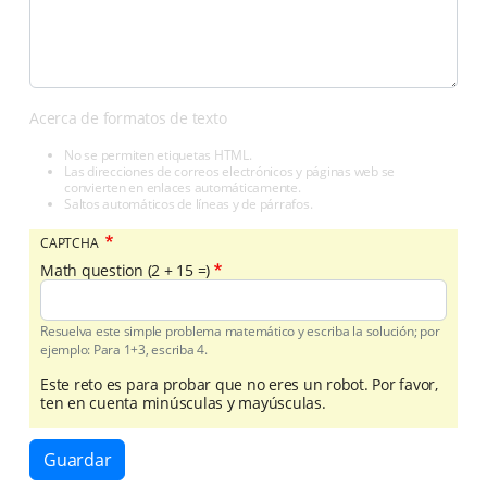
Acerca de formatos de texto
No se permiten etiquetas HTML.
Las direcciones de correos electrónicos y páginas web se
convierten en enlaces automáticamente.
Saltos automáticos de líneas y de párrafos.
CAPTCHA
Math question (2 + 15 =)
Resuelva este simple problema matemático y escriba la solución; por
ejemplo: Para 1+3, escriba 4.
Este reto es para probar que no eres un robot. Por favor,
ten en cuenta minúsculas y mayúsculas.
Guardar