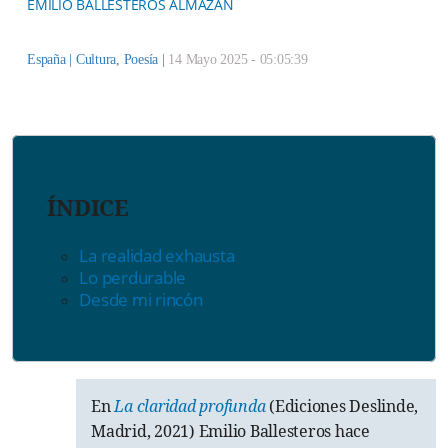
EMILIO BALLESTEROS ALMAZÁN
España |
Cultura
,
Poesía
|
14 Mayo 2025 - 05:05:39
ÍNDICE
La realidad exhausta
Lo perdurable
Desde mi rincón
En
La claridad profunda
(Ediciones Deslinde,
Madrid, 2021) Emilio Ballesteros hace