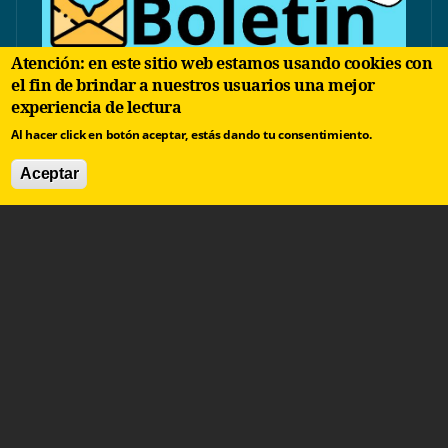
Atención: en este sitio web estamos usando cookies con
el fin de brindar a nuestros usuarios una mejor
experiencia de lectura
Al hacer click en botón aceptar, estás dando tu consentimiento.
Aceptar
contacto@arbolinvertido.com
Sólo temas comerciales:
negocios@arbolinvertido.com