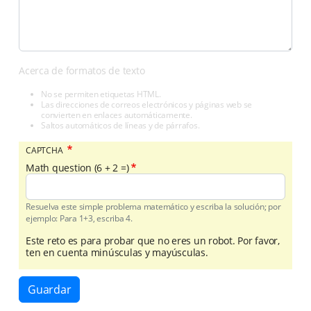
Acerca de formatos de texto
No se permiten etiquetas HTML.
Las direcciones de correos electrónicos y páginas web se
convierten en enlaces automáticamente.
Saltos automáticos de líneas y de párrafos.
CAPTCHA
Math question (6 + 2 =)
Resuelva este simple problema matemático y escriba la solución; por
ejemplo: Para 1+3, escriba 4.
Este reto es para probar que no eres un robot. Por favor,
ten en cuenta minúsculas y mayúsculas.
Guardar