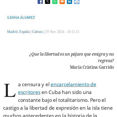
Opens in a new window
Opens in a new window
Opens in a new window
Opens in a new window
ILEANA ÁLVAREZ
Madrid, España |
Cultura
|
29 Nov 2024 - 10:11:15
¿Que la libertad es un pájaro que emigra y no
regresa?
María Cristina Garrido
L
a censura y el
encarcelamiento de
escritores
en Cuba han sido una
constante bajo el totalitarismo. Pero el
castigo a la libertad de expresión en la isla tiene
muchos antecedentes en la historia de la