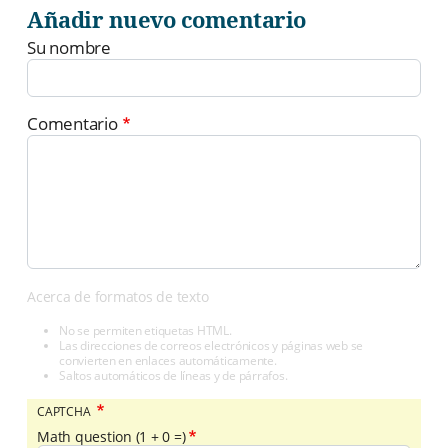
Añadir nuevo comentario
Su nombre
Comentario
Acerca de formatos de texto
No se permiten etiquetas HTML.
Las direcciones de correos electrónicos y páginas web se
convierten en enlaces automáticamente.
Saltos automáticos de líneas y de párrafos.
CAPTCHA
Math question (1 + 0 =)