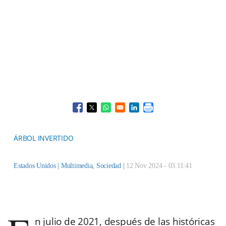
Opens in a new window
Opens in a new window
Opens in a new window
Opens in a new window
ÁRBOL INVERTIDO
Estados Unidos |
Multimedia
,
Sociedad
|
12 Nov 2024 - 03:11:41
n julio de 2021, después de las históricas