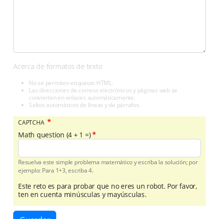
Acerca de formatos de texto
No se permiten etiquetas HTML.
Las direcciones de correos electrónicos y páginas web se
convierten en enlaces automáticamente.
Saltos automáticos de líneas y de párrafos.
CAPTCHA
Math question (4 + 1 =)
Resuelva este simple problema matemático y escriba la solución; por
ejemplo: Para 1+3, escriba 4.
Este reto es para probar que no eres un robot. Por favor,
ten en cuenta minúsculas y mayúsculas.