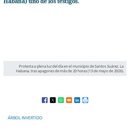
Habana) uno de los testigos.
Protesta a plena luz del día en el municipio de Santos Suárez, La
Habana, tras apagones de más de 20 horas (13 de mayo de 2026).
Opens in a new window
Opens in a new window
Opens in a new window
Opens in a new window
ÁRBOL INVERTIDO