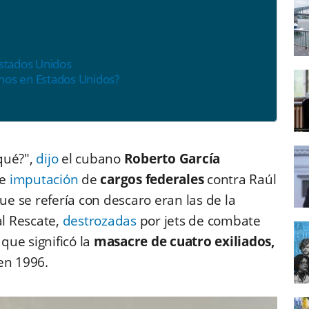
Estados Unidos
nos en Estados Unidos?
qué?",
dijo
el cubano
Roberto García
te
imputación
de
cargos federales
contra Raúl
que se refería con descaro eran las de la
l Rescate,
destrozadas
por jets de combate
que significó la
masacre de cuatro exiliados,
en 1996.