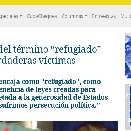
gation
speciales
CubaChequea
Columnas
Entrevistas
Mult
del término “refugiado”
erdaderas víctimas
eneficia de leyes creadas para
etada a la generosidad de Estados
sufrimos persecución política."