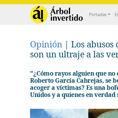
Pasar al contenido principal
Main navi
Portadas
E
Opinión
|
Los abusos 
son un ultraje a las v
"¿Cómo rayos alguien que no encaja como "refugiado", como
Roberto García Cabrejas, se b
acoger a víctimas? Es una bof
Unidos y a quienes en verdad 