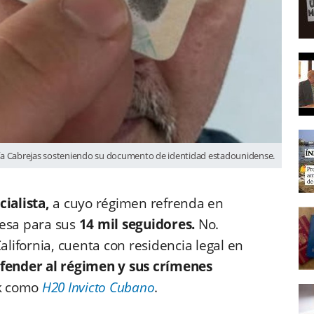
ía Cabrejas sosteniendo su documento de identidad estadounidense.
cialista,
a cuyo régimen refrenda en
esa para sus
14 mil seguidores.
No.
ifornia, cuenta con residencia legal en
fender al régimen y sus crímenes
ok como
H20 Invicto Cubano
.