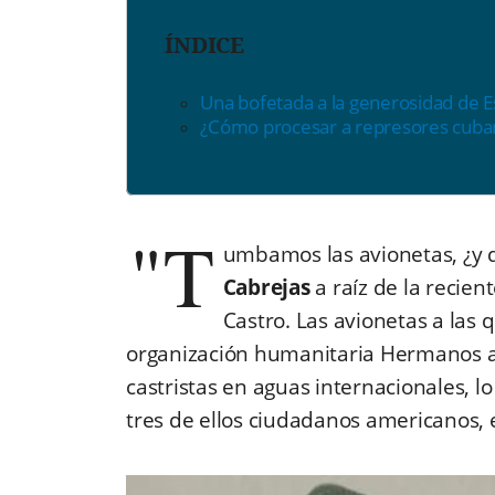
ÍNDICE
Una bofetada a la generosidad de 
¿Cómo procesar a represores cuba
"T
umbamos las avionetas, ¿y 
Cabrejas
a raíz de la recien
Castro. Las avionetas a las 
organización humanitaria Hermanos a
castristas en aguas internacionales, lo 
tres de ellos ciudadanos americanos, 