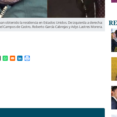
n obtenido la residencia en Estados Unidos. De izquierda a derecha:
l Campos de Castro, Roberto García Cabrejas y Adys Lastres Morera.
s in a new window
pens in a new window
Opens in a new window
Opens in a new window