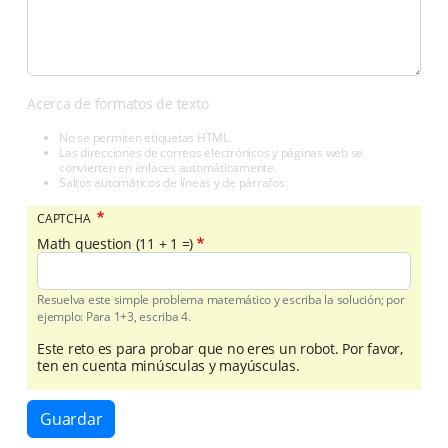
Acerca de formatos de texto
No se permiten etiquetas HTML.
Las direcciones de correos electrónicos y páginas web se
convierten en enlaces automáticamente.
Saltos automáticos de líneas y de párrafos.
CAPTCHA
Math question (11 + 1 =)
Resuelva este simple problema matemático y escriba la solución; por
ejemplo: Para 1+3, escriba 4.
Este reto es para probar que no eres un robot. Por favor,
ten en cuenta minúsculas y mayúsculas.
Guardar