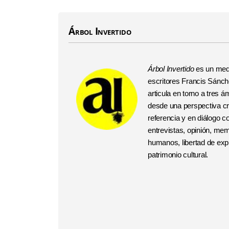
Árbol Invertido
Árbol Invertido
es un medi
escritores Francis Sánchez
articula en torno a tres
desde una perspectiva crí
referencia y en diálogo 
entrevistas, opinión, me
humanos, libertad de expr
patrimonio cultural.