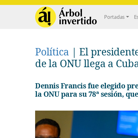
Pasar al contenido principal
Main navi
Portadas
E
Política
|
El president
de la ONU llega a Cuba
Dennis Francis fue elegido presidente de la Asamblea General de
la ONU para su 78ª sesión, q