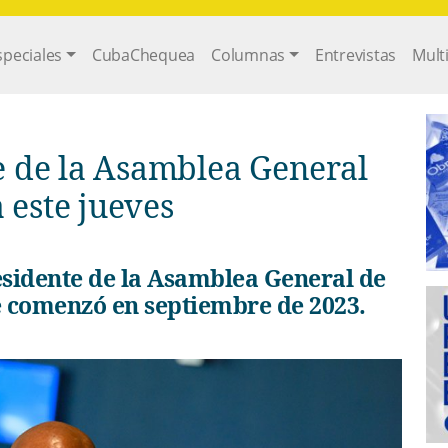
gation
speciales
CubaChequea
Columnas
Entrevistas
Mult
e de la Asamblea General
 este jueves
ue comenzó en septiembre de 2023.