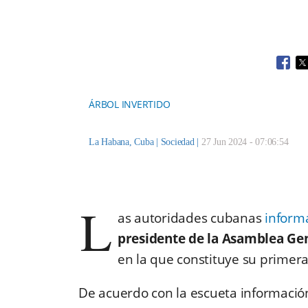
Open
O
ÁRBOL INVERTIDO
La Habana, Cuba |
Sociedad
|
27 Jun 2024 - 07:06:54
L
as autoridades cubanas
inform
presidente de la Asamblea Ge
en la que constituye su primera 
De acuerdo con la escueta informació