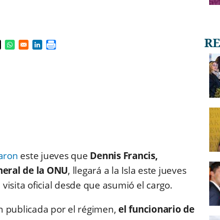
s in a new window
pens in a new window
Opens in a new window
Opens in a new window
aron
este jueves que
Dennis Francis,
neral de la ONU
, llegará a la Isla este jueves
visita oficial desde que asumió el cargo.
n publicada por el régimen,
el funcionario de