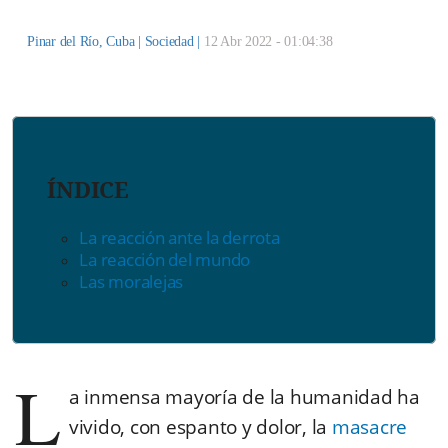
Pinar del Río, Cuba |
Sociedad
|
12 Abr 2022 - 01:04:38
ÍNDICE
La reacción ante la derrota
La reacción del mundo
Las moralejas
L
a inmensa mayoría de la humanidad ha
vivido, con espanto y dolor, la
masacre