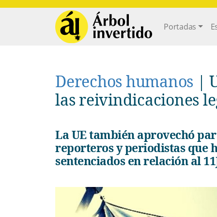
Pasar al contenido principal
Main navi
Portadas
E
Derechos humanos
|
U
las reivindicaciones l
La UE también aprovechó para recordar "los casos de ciudadanos
reporteros y periodistas que 
sentenciados en relación al 11