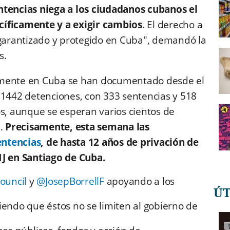
ntencias niega a los ciudadanos cubanos el
cíficamente y a exigir cambios
. El derecho a
 garantizado y protegido en Cuba", demandó la
s.
amente en Cuba se han documentado desde el
 1442 detenciones, con 333 sentencias y 518
os, aunque se esperan varios cientos de
l.
Precisamente, esta semana las
entencias
, de hasta 12 años de privación de
1J en Santiago de Cuba.
uncil
y
@JosepBorrellF
apoyando a los
Ú
iendo que éstos no se limiten al gobierno de