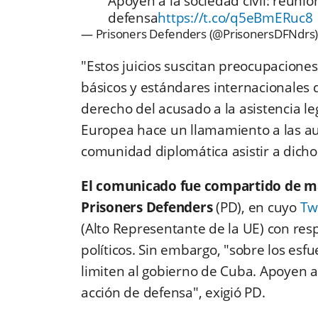
Apoyen a la sociedad civil: reunio
defensa
https://t.co/q5eBmERuc8
— Prisoners Defenders (@PrisonersDFNdrs
"Estos juicios suscitan preocupaciones
básicos y estándares internacionales 
derecho del acusado a la asistencia l
Europea hace un llamamiento a las a
comunidad diplomática asistir a dichos 
El comunicado fue compartido de m
Prisoners Defenders
(PD), en cuyo
Tw
(Alto Representante de la UE) con resp
políticos. Sin embargo, "sobre los esf
limiten al gobierno de Cuba. Apoyen a 
acción de defensa", exigió PD.