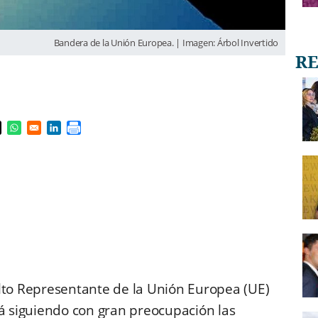
Bandera de la Unión Europea. | Imagen: Árbol Invertido
s in a new window
pens in a new window
Opens in a new window
Opens in a new window
lto Representante de la Unión Europea (UE)
á siguiendo con gran preocupación las