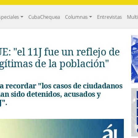
gation
speciales
CubaChequea
Columnas
Entrevistas
Mult
E: "el 11J fue un reflejo de
egítimas de la población"
han sido detenidos, acusados y
J".