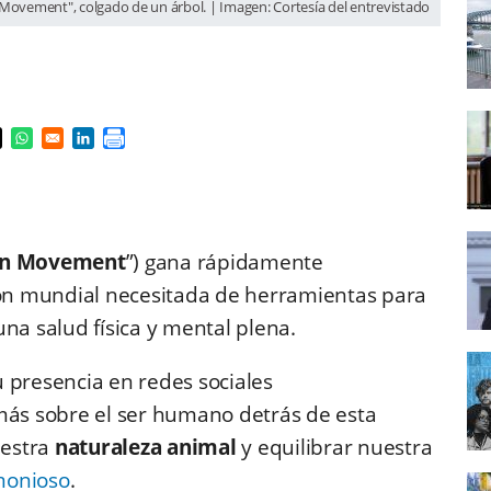
Movement", colgado de un árbol. | Imagen: Cortesía del entrevistado
s in a new window
pens in a new window
Opens in a new window
Opens in a new window
an Movement
”) gana rápidamente
ón mundial necesitada de herramientas para
una salud física y mental plena.
 presencia en redes sociales
más sobre el ser humano detrás de esta
uestra
naturaleza animal
y equilibrar nuestra
rmonioso
.