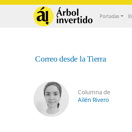
Pasar al contenido principal
Main navi
Portadas
E
Correo desde la Tierra
Columna de
Ailén Rivero