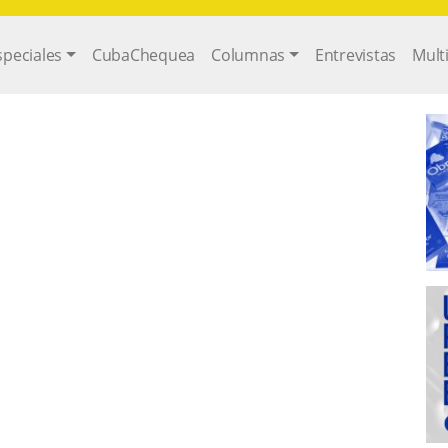
gation
speciales
CubaChequea
Columnas
Entrevistas
Mult