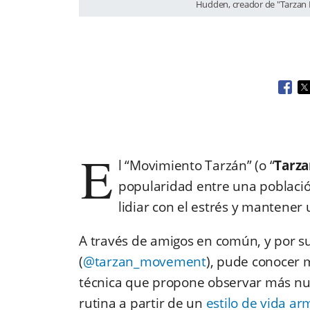
Hudden, creador de "Tarzan 
Open
O
E
l “Movimiento Tarzán” (o “
Tarz
popularidad entre una poblaci
lidiar con el estrés y mantener 
A través de amigos en común, y por su
(
@tarzan_movement
), pude conocer 
técnica que propone observar más n
rutina a partir de un
estilo de vida a