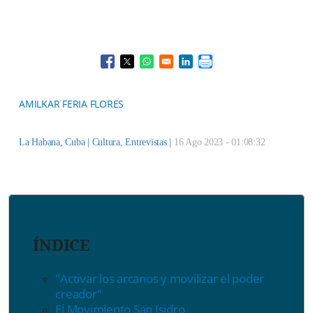
Opens in a new window
Opens in a new window
Opens in a new window
Opens in a new window
AMILKAR FERIA FLORES
La Habana, Cuba |
Cultura
,
Entrevistas
|
16 Ago 2023 - 01:08:32
ÍNDICE
"Activar los arcanos y movilizar el poder
creador"
El Movimiento San Isidro