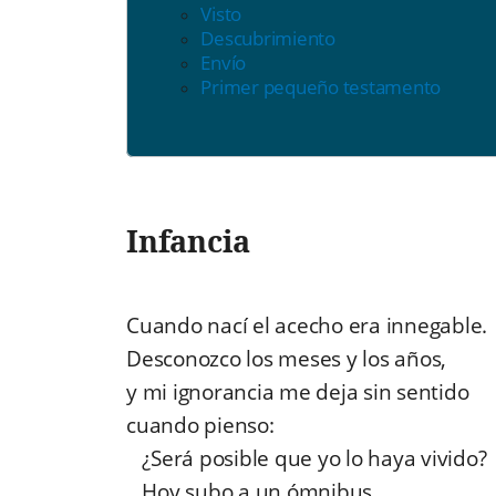
Visto
Descubrimiento
Envío
Primer pequeño testamento
Infancia
Cuando nací el acecho era innegable.
Desconozco los meses y los años,
y mi ignorancia me deja sin sentido
cuando pienso:
¿Será posible que yo lo haya vivido?
Hoy subo a un ómnibus