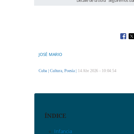
Detalle de la obra "Seguiremos ba
Open
O
JOSÉ MARIO
Cuba |
Cultura
,
Poesía
|
14 Abr 2026 - 10:04:54
ÍNDICE
Infancia