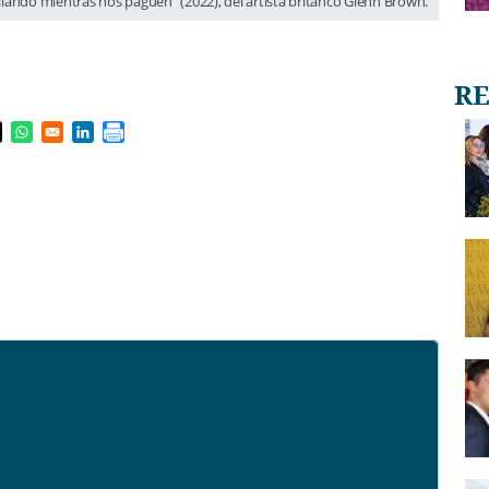
ilando mientras nos paguen" (2022), del artista británco Glenn Brown.
s in a new window
pens in a new window
Opens in a new window
Opens in a new window