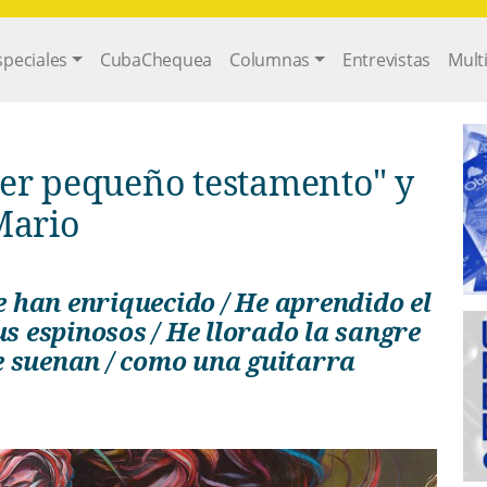
gation
speciales
CubaChequea
Columnas
Entrevistas
Mult
er pequeño testamento" y
Mario
 espinosos / He llorado la sangre
e suenan / como una guitarra