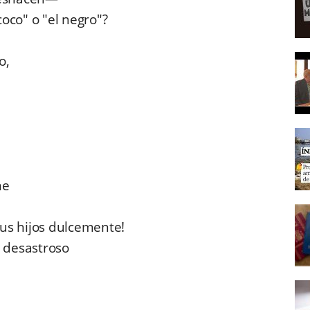
oco" o "el negro"?
o,
me
us hijos dulcemente!
 desastroso