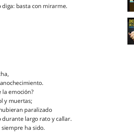
o diga: basta con mirarme.
cha,
o anochecimiento.
 la emoción?
ol y muertas;
hubieran paralizado
urante largo rato y callar.
 siempre ha sido.