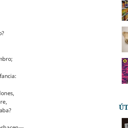
e
o?
mbro;
fancia:
dones,
dre,
Ú
raba?
eshacen
—