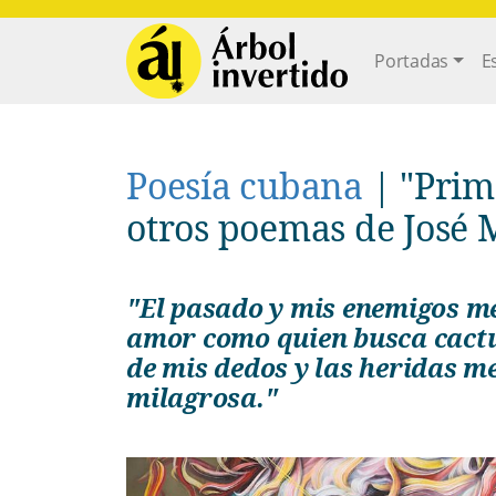
Pasar al contenido principal
Main navi
Portadas
E
Poesía cubana
|
"Prim
otros poemas de José 
"El pasado y mis enemigos me han enriquecido / He aprendido el
amor como quien busca cactus
de mis dedos y las heridas m
milagrosa."