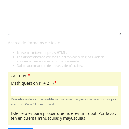
Acerca de formatos de texto
No se permiten etiquetas HTML.
Las direcciones de correos electrónicos y páginas web se
convierten en enlaces automáticamente.
Saltos automáticos de líneas y de párrafos.
CAPTCHA
Math question (1 + 2 =)
Resuelva este simple problema matemático y escriba la solución; por
ejemplo: Para 1+3, escriba 4.
Este reto es para probar que no eres un robot. Por favor,
ten en cuenta minúsculas y mayúsculas.