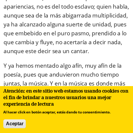
apariencias, no es del todo esclavo; quien habla,
aunque sea de la más abigarrada multiplicidad,
ya ha alcanzado alguna suerte de unidad, pues
que embebido en el puro pasmo, prendido a lo
que cambia y fluye, no acertaría a decir nada,
aunque este decir sea un cantar.
Y ya hemos mentado algo afín, muy afín de la
poesía, pues que anduvieron mucho tiempo
juntas, la música. Y en la música es donde más
Atención: en este sitio web estamos usando cookies con
suavemente resplandece la unidad. Cada pieza
el fin de brindar a nuestros usuarios una mejor
de música es una unidad y sin embargo sólo
experiencia de lectura
está compuesta de fugaces instantes. No ha
Al hacer click en botón aceptar, estás dando tu consentimiento.
necesitado el músico echar mano de un ser
Aceptar
oculto e idéntico a sí mismo, para alcanzar la