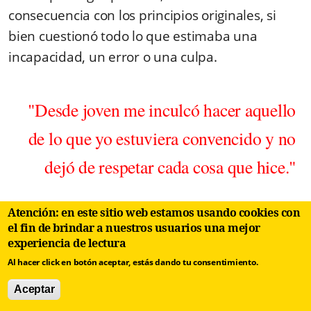
consecuencia con los principios originales, si
bien cuestionó todo lo que estimaba una
incapacidad, un error o una culpa.
"Desde joven me inculcó hacer aquello
de lo que yo estuviera convencido y no
dejó de respetar cada cosa que hice."
Atención: en este sitio web estamos usando cookies con
Siempre conversamos de Cuba, de su historia,
el fin de brindar a nuestros usuarios una mejor
su presente y su futuro, con algunas
experiencia de lectura
discrepancias, pero sobre todo con muchísimas
Al hacer click en botón aceptar, estás dando tu consentimiento.
coincidencias. Coincidimos, por ejemplo, acerca
Aceptar
de la necesidad de una economía mixta con un