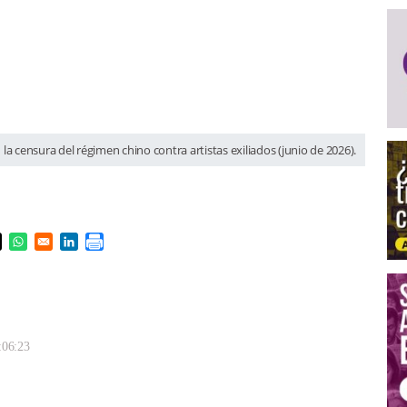
a censura del régimen chino contra artistas exiliados (junio de 2026).
s in a new window
pens in a new window
Opens in a new window
Opens in a new window
:06:23