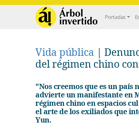
Pasar al contenido principal
Main navi
Portadas
E
Vida pública
|
Denunc
del régimen chino cont
"Nos creemos que es un país normal, pero es una tiranía",
advierte un manifestante en M
régimen chino en espacios cul
el arte de los exiliados que 
Yun.