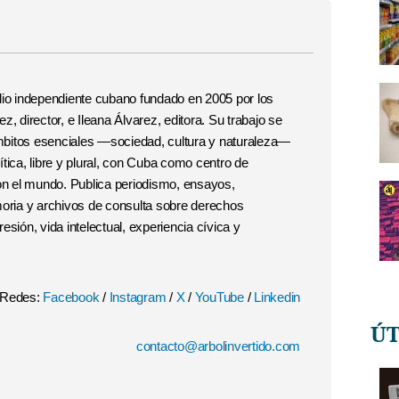
o independiente cubano fundado en 2005 por los
, director, e Ileana Álvarez, editora. Su trabajo se
 ámbitos esenciales —sociedad, cultura y naturaleza—
tica, libre y plural, con Cuba como centro de
con el mundo. Publica periodismo, ensayos,
moria y archivos de consulta sobre derechos
esión, vida intelectual, experiencia cívica y
Redes:
Facebook
/
Instagram
/
X
/
YouTube
/
Linkedin
Ú
contacto@arbolinvertido.com