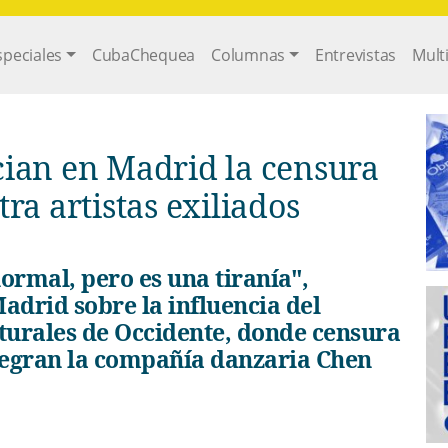
gation
speciales
CubaChequea
Columnas
Entrevistas
Mult
ian en Madrid la censura
ra artistas exiliados
adrid sobre la influencia del
turales de Occidente, donde censura
integran la compañía danzaria Chen