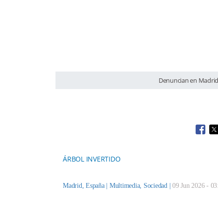
Denuncian en Madrid l
Open
O
ÁRBOL INVERTIDO
Madrid, España |
Multimedia
,
Sociedad
|
09 Jun 2026 - 03