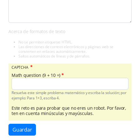
Acerca de formatos de texto
No se permiten etiquetas HTML.
Las direcciones de correos electrónicos y páginas web se
convierten en enlaces automáticamente.
Saltos automáticos de líneas y de párrafos.
CAPTCHA
Math question (9 + 10 =)
Resuelva este simple problema matemático y escriba la solución; por
ejemplo: Para 1+3, escriba 4.
Este reto es para probar que no eres un robot. Por favor,
ten en cuenta minúsculas y mayúsculas.
Guardar