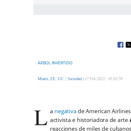
Open
O
ÁRBOL INVERTIDO
Miami, EE. UU. |
Sociedad
|
17 Feb 2022 - 05:02:39
L
a
negativa
de American Airlines 
activista e historiadora de arte
reacciones de miles de cubanos