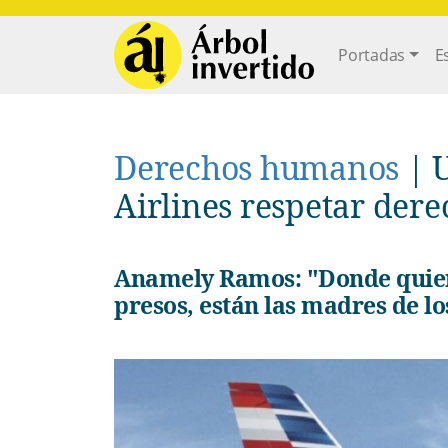
Pasar al contenido principal
Main navi
Portadas
E
Derechos humanos
|
Airlines respetar de
Anamely Ramos: "Donde quiera que yo esté está Cuba, están los
presos, están las madres de lo