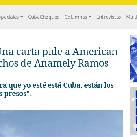
gation
speciales
CubaChequea
Columnas
Entrevistas
Mult
Una carta pide a American
rechos de Anamely Ramos
s presos".