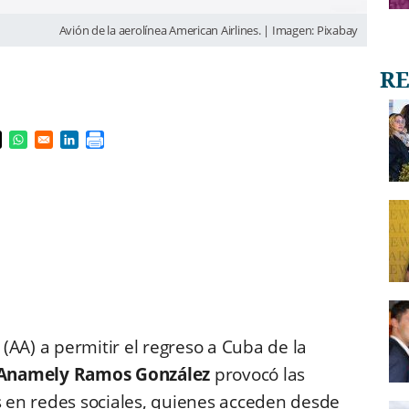
Avión de la aerolínea American Airlines. | Imagen: Pixabay
s in a new window
pens in a new window
Opens in a new window
Opens in a new window
(AA) a permitir el regreso a Cuba de la
Anamely Ramos González
provocó las
 en redes sociales, quienes acceden desde