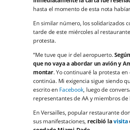
Inmediatamente la carta fue reseña
hasta el momento de esta nota había
En similar número, los solidarizados 
tarde de este miércoles al restaurante 
protesta.
“Me tuve que ir del aeropuerto.
Según
que no vaya a abordar un avión y A
montar
. Yo continuaré la protesta en e
continúa. Mi exigencia sigue siendo 
escrito en
Facebook
, luego de convers
representantes de AA y miembros de l
En Versailles, popular restaurante do
sus manifestaciones,
recibió la
visita
condado Miami-Dade.