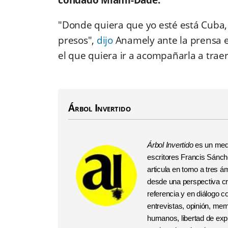
"Donde quiera que yo esté está Cuba, 
presos",
dijo
Anamely ante la prensa en
el que quiera ir a acompañarla a trae
Árbol Invertido
Árbol Invertido
es un medi
escritores Francis Sánchez
articula en torno a tres
desde una perspectiva crí
referencia y en diálogo 
entrevistas, opinión, me
humanos, libertad de expr