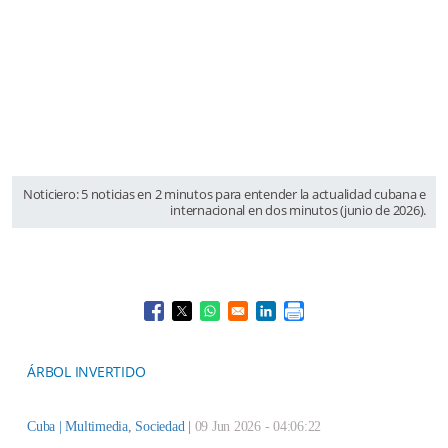
Noticiero: 5 noticias en 2 minutos para entender la actualidad cubana e
internacional en dos minutos (junio de 2026).
Opens in a new window
Opens in a new window
Opens in a new window
Opens in a new window
ÁRBOL INVERTIDO
Cuba |
Multimedia
,
Sociedad
|
09 Jun 2026 - 04:06:22