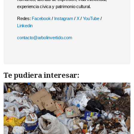
experiencia cívica y patrimonio cultural.
Redes:
Facebook
/
Instagram
/
X
/
YouTube
/
Linkedin
contacto@arbolinvertido.com
Te pudiera interesar: