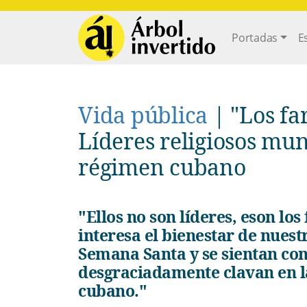
Pasar al contenido principal
Main navi
Portadas
E
Vida pública
|
"Los far
Líderes religiosos mun
régimen cubano
"Ellos no son líderes, eson los fariseos del siglo XXI. No les
interesa el bienestar de nuest
Semana Santa y se sientan con
desgraciadamente clavan en la
cubano."