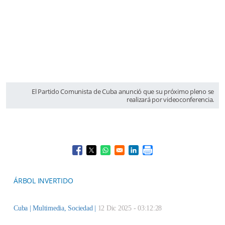
El Partido Comunista de Cuba anunció que su próximo pleno se
realizará por videoconferencia.
Opens in a new window
Opens in a new window
Opens in a new window
Opens in a new window
ÁRBOL INVERTIDO
Cuba |
Multimedia
,
Sociedad
|
12 Dic 2025 - 03:12:28