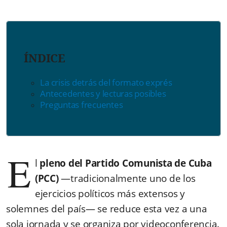
ÍNDICE
La crisis detrás del formato exprés
Antecedentes y lecturas posibles
Preguntas frecuentes
E
l
pleno del Partido Comunista de Cuba
(PCC)
—tradicionalmente uno de los
ejercicios políticos más extensos y
solemnes del país— se reduce esta vez a una
sola jornada y se organiza por videoconferencia.