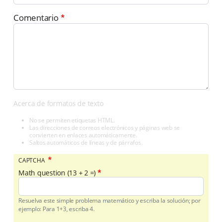
Comentario
Acerca de formatos de texto
No se permiten etiquetas HTML.
Las direcciones de correos electrónicos y páginas web se
convierten en enlaces automáticamente.
Saltos automáticos de líneas y de párrafos.
CAPTCHA
Math question (13 + 2 =)
Resuelva este simple problema matemático y escriba la solución; por
ejemplo: Para 1+3, escriba 4.