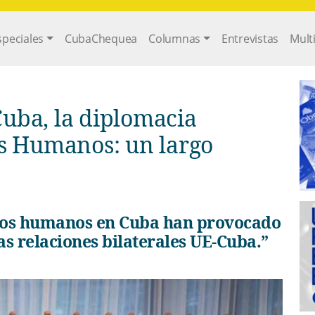
gation
speciales
CubaChequea
Columnas
Entrevistas
Mult
uba, la diplomacia
os Humanos: un largo
as relaciones bilaterales UE-Cuba.”