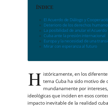
ÍNDICE
El Acuerdo de Diálogo y Cooperaci
Deterioro de los derechos humano
La posibilidad de anular el Acuerdo
Cuba ante la presión internacional
Europa y la necesidad de una trans
Mirar con esperanza al futuro
H
istóricamente, en los diferent
tema Cuba ha sido motivo de d
mundanamente por intereses, 
ideológicas que inciden en esos contex
impacto inevitable de la realidad cub