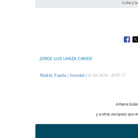
Cuba y la
Open
O
JORGE LUIS LANZA CARIDE
Madrid, España |
Sociedad
|
01 Jul 2024 - 10:07:17
A Pierre Gole
y a otros europeos que en