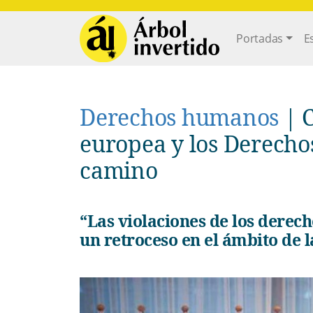
Pasar al contenido principal
Main navi
Portadas
E
Derechos humanos
|
C
europea y los Derech
camino
“Las violaciones de los derechos humanos en Cuba han provocado
un retroceso en el ámbito de l