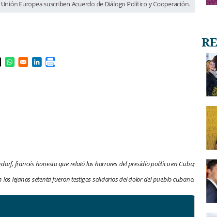
 Unión Europea suscriben Acuerdo de Diálogo Político y Cooperación.
s in a new window
pens in a new window
Opens in a new window
Opens in a new window
ndorf, francés honesto que relató los horrores del presidio político en Cuba;
 los lejanos setenta fueron testigos solidarios del dolor del pueblo cubano.