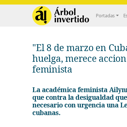
Pasar al contenido principal
Main navi
Portadas
E
"El 8 de marzo en Cuba merece paro, merece
huelga, merece accione
feminista
La académica feminista Ailynn Torres Santana expresó
que contra la desigualdad que 
necesario con urgencia una Le
cubanas.