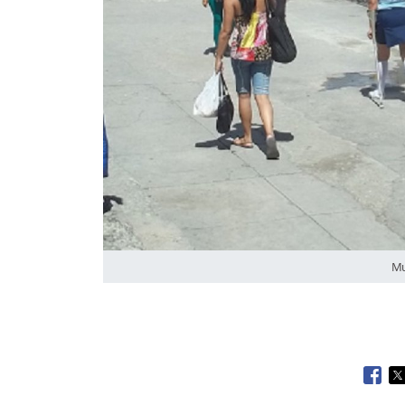
Mu
Open
O