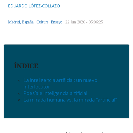
EDUARDO LÓPEZ-COLLAZO
Madrid, España |
Cultura
,
Ensayo
|
22 Jun 2026 - 05:06:25
ÍNDICE
La inteligencia artificial: un nuevo
interlocutor
Poesía e inteligencia artificial
La mirada humana vs. la mirada "artificial"