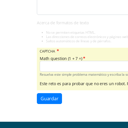
Acerca de formatos de texto
No se permiten etiquetas HTML.
Las direcciones de correos electrónicos y páginas we
Saltos automáticos de líneas y de párrafos.
CAPTCHA
Math question (1 + 7 =)
Resuelva este simple problema matemático y escriba la sol
Este reto es para probar que no eres un robot.
Guardar