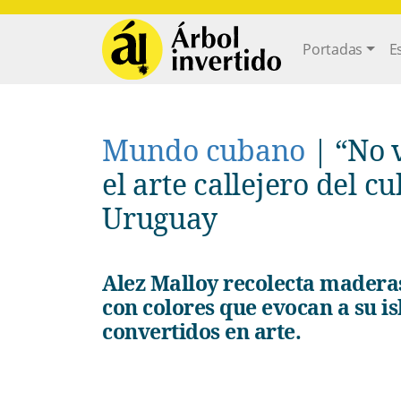
Pasar al contenido principal
Main navi
Portadas
E
Mundo cubano
|
“No v
el arte callejero del 
Uruguay
Alez Malloy recolecta maderas y fragmentos desechados, los pinta
con colores que evocan a su isl
convertidos en arte.