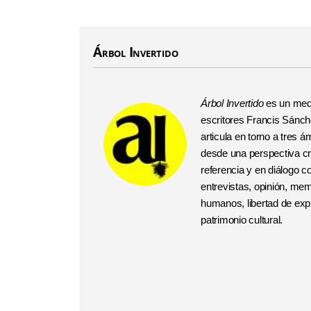
Árbol Invertido
Árbol Invertido
es un medi
escritores Francis Sánchez
articula en torno a tres
desde una perspectiva crí
referencia y en diálogo 
entrevistas, opinión, me
humanos, libertad de expr
patrimonio cultural.