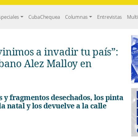
gation
speciales
CubaChequea
Columnas
Entrevistas
Mult
inimos a invadir tu país”:
cubano Alez Malloy en
a natal y los devuelve a la calle