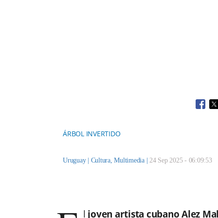
Open
O
ÁRBOL INVERTIDO
Uruguay |
Cultura
,
Multimedia
|
24 Sep 2025 - 06:09:53
l
joven artista cubano Alez Ma