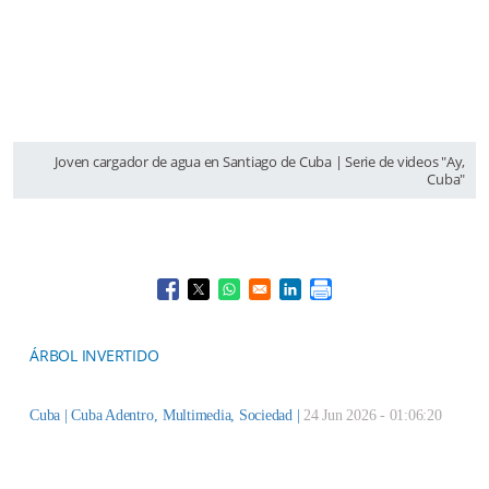
Joven cargador de agua en Santiago de Cuba | Serie de videos "Ay,
Cuba"
Opens in a new window
Opens in a new window
Opens in a new window
Opens in a new window
ÁRBOL INVERTIDO
Cuba |
Cuba Adentro
,
Multimedia
,
Sociedad
|
24 Jun 2026 - 01:06:20