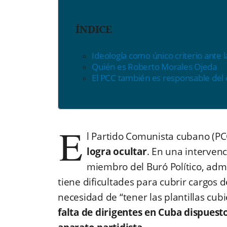
ÍNDICE
Ideología como único criterio ante 
Quién es Roberto Morales Ojeda
El PCC también es responsable del
E
l
Partido Comunista cubano (PC
logra ocultar
. En una interven
miembro del Buró Político, admi
tiene dificultades para cubrir cargos de
necesidad de “tener las plantillas cub
falta de dirigentes en Cuba dispuest