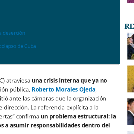
la deserción
 colapso de Cuba
C)
atraviesa
una crisis interna que ya no
ción pública,
Roberto Morales Ojeda
,
tió ante las cámaras que la organización
 dirección. La referencia explícita a la
iertas” confirma
un problema estructural: la
os a asumir responsabilidades dentro del