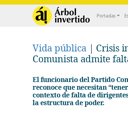
Pasar al contenido principal
Main navi
Portadas
E
Vida pública
|
Crisis 
Comunista admite falt
El funcionario del Partido Comunista Roberto Morales Ojeda
reconoce que necesitan “tener 
contexto de falta de dirigente
la estructura de poder.