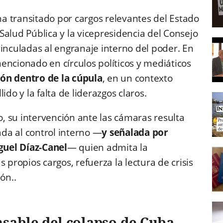
a transitado por cargos relevantes del Estado
e Salud Pública y la vicepresidencia del Consejo
vinculadas al engranaje interno del poder. En
encionado en círculos políticos y mediáticos
ión dentro de la cúpula
, en un contexto
ido y la falta de liderazgos claros.
, su intervención ante las cámaras resulta
ada al control interno —
y señalada por
guel Díaz-Canel
— quien admita la
 propios cargos, refuerza la lectura de crisis
ón..
nsable del colapso de Cuba