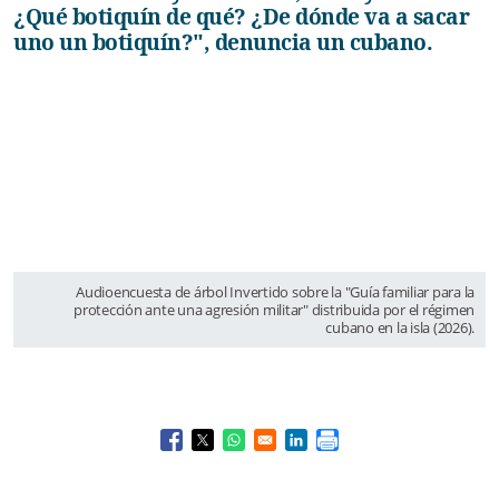
¿Qué botiquín de qué? ¿De dónde va a sacar
uno un botiquín?", denuncia un cubano.
Audioencuesta de árbol Invertido sobre la "Guía familiar para la
protección ante una agresión militar" distribuida por el régimen
cubano en la isla (2026).
Opens in a new window
Opens in a new window
Opens in a new window
Opens in a new window