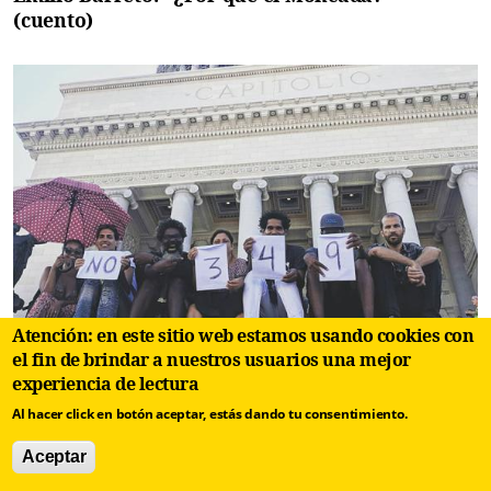
(cuento)
Atención: en este sitio web estamos usando cookies con
el fin de brindar a nuestros usuarios una mejor
Naciones Unidas denuncia al Decreto 349 como
experiencia de lectura
un instrumento de represión
Al hacer click en botón aceptar, estás dando tu consentimiento.
Aceptar