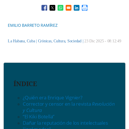
Opens in a new window
Opens in a new window
Opens in a new window
Opens in a new window
EMILIO BARRETO RAMÍREZ
La Habana, Cuba |
Crónicas
,
Cultura
,
Sociedad
|
23 Dic 2025 - 08:12:49
ÍNDICE
¿Quién era Enrique Vignier?
Corrector y censor en la revista
Revolución
y Cultura
“El Kiki Botella”
Dañar la reputación de los intelectuales