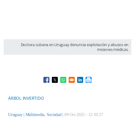
Doctora cubana en Uruguay denuncia explotación y abusos en
misiones médicas.
Opens in a new window
Opens in a new window
Opens in a new window
Opens in a new window
ÁRBOL INVERTIDO
Uruguay |
Multimedia
,
Sociedad
|
09 Oct 2025 - 12:10:27