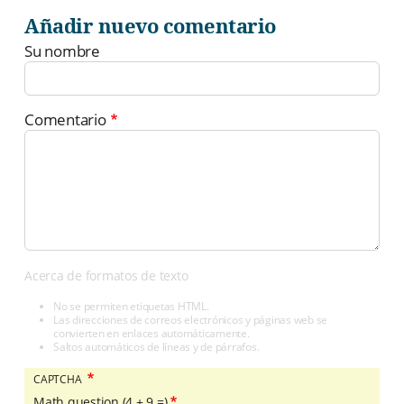
Añadir nuevo comentario
Su nombre
Comentario
Acerca de formatos de texto
No se permiten etiquetas HTML.
Las direcciones de correos electrónicos y páginas web se
convierten en enlaces automáticamente.
Saltos automáticos de líneas y de párrafos.
CAPTCHA
Math question (4 + 9 =)