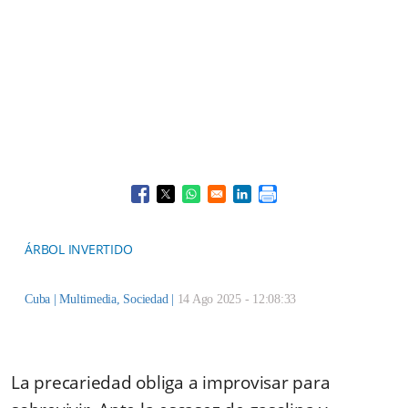
Opens in a new window
Opens in a new window
Opens in a new window
Opens in a new window
ÁRBOL INVERTIDO
Cuba |
Multimedia
,
Sociedad
|
14 Ago 2025 - 12:08:33
La precariedad obliga a improvisar para